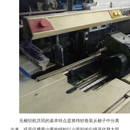
无梭织机共同的基本特点是将纬纱卷装从梭子中分离
出来，或是仅携带少量的纬纱以小而轻的引纬器代替大而